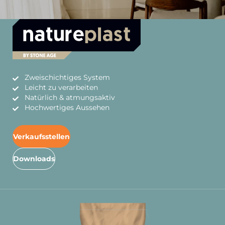
Zweischichtiges System
Leicht zu verarbeiten
Natürlich & atmungsaktiv
Hochwertiges Aussehen
Verkaufsstellen
Downloads