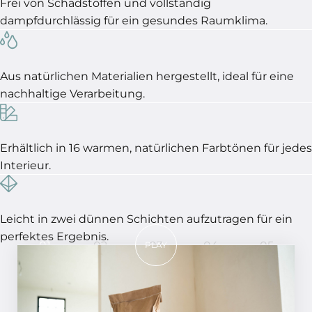
Frei von Schadstoffen und vollständig
dampfdurchlässig für ein gesundes Raumklima.
Aus natürlichen Materialien hergestellt, ideal für eine
nachhaltige Verarbeitung.
Erhältlich in 16 warmen, natürlichen Farbtönen für jedes
Interieur.
Leicht in zwei dünnen Schichten aufzutragen für ein
perfektes Ergebnis.
01
02
03
04
05
PLAY
In 5 Schritten ein perfektes
Ergebnis!