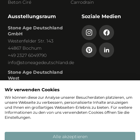
Beton Ciré
Carrodrain
Ausstellungsraum
Soziale Medien
Stone Age Deutschland
GmbH
Westenfelder Str. 143
44867 Bochum
+49 2327 6049790
info@stoneagedeutschland.de
Stone Age Deutschland
West
Humboldtstraße 13
Wir verwenden Cookies
53819 Neunkirchen-Seelscheid
Wir können diese zur Analyse unserer Besucherdaten platzieren, um
unsere Webseite zu verbessern, personalisierte Inhalte anzuzeigen
Teil von
und Ihnen ein großartiges Webseiten-Erlebnis zu bieten. Für weitere
Informationen zu den von uns verwendeten Cookies öffnen Sie die
Einstellungen.
Alle akzeptieren