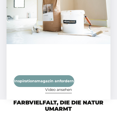
SCHRITT 01
Stellen Sie sicher, dass die Oberfläche
eben, fest, sauber und trocken ist, mit
einer maximalen Restfeuchte von 4%, um
eine optimale Haftung und ein
makelloses Finish zu gewährleisten.
Inspirationsmagazin anfordern
Video ansehen
FARBVIELFALT, DIE DIE NATUR
UMARMT