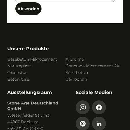
Absenden
Unsere Produkte
Basebeton Mikrozement
Albrolino
Natureplast
Concrada Microcement 2K
Oxidestuc
Sichtbeton
Beton Ciré
Carrodrain
Ausstellungsraum
Soziale Medien
Stone Age Deutschland
GmbH
Westenfelder Str. 143
44867 Bochum
+49 2327 6049790