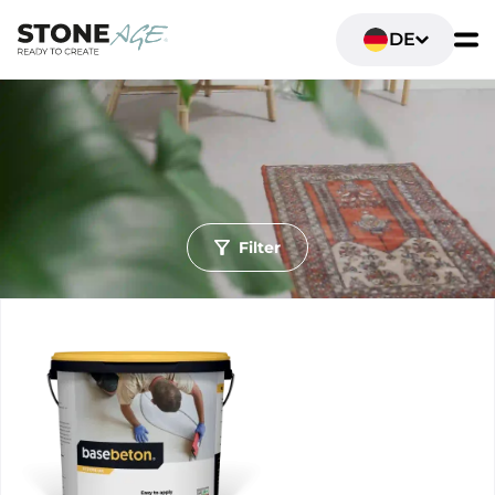
DE
Filter
Ruimte
Wohn- und Lebensräume
Sanitär- und Badezimmer
Gastronomie & Einzelhandel
Büro- und Arbeitsräume
Schlafzimmer
Fitness- und Sportbereiche
Ondergrond
Wande
Boden