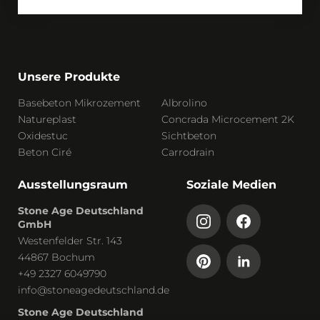
Unsere Produkte
Basebeton Mikrozement
Albrolino
Natureplast
Concrada Microcement 2K
Oxidestuc
Sichtbeton
Beton Ciré
Carrodrain
Ausstellungsraum
Soziale Medien
Stone Age Deutschland
GmbH
Westenfelder Str. 143
44867 Bochum
+49 2327 6049790
info@stoneagedeutschland.de
Stone Age Deutschland