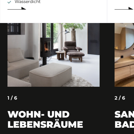
Wasserdicht
1 / 6
2 / 6
WOHN- UND
SAN
LEBENSRÄUME
BA