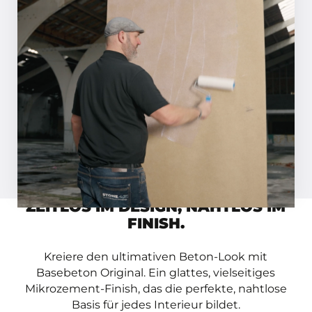
SCHRITT 01
Grundieren Sie die Oberfläche mit
Basebeton Primer. Haben Sie einen
saugfähigen Untergrund? Dann
verdünnen Sie die Grundierung 1:1 mit
Wasser.
Inspirationsmagazin anfordern
Video ansehen
ZEITLOS IM DESIGN, NAHTLOS IM
FINISH.
Kreiere den ultimativen Beton-Look mit
Basebeton Original. Ein glattes, vielseitiges
Mikrozement-Finish, das die perfekte, nahtlose
Basis für jedes Interieur bildet.