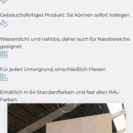
Gebrauchsfertiges Produkt: Sie können sofort loslegen
Wasserdicht und nahtlos, daher auch für Nassbereiche
geeignet
Für jeden Untergrund, einschließlich Fliesen
Erhältlich in 64 Standardfarben und fast allen RAL-
Farben
01
02
03
04
05
PLAY
In 5 Schritten ein perfektes
Ergebnis!