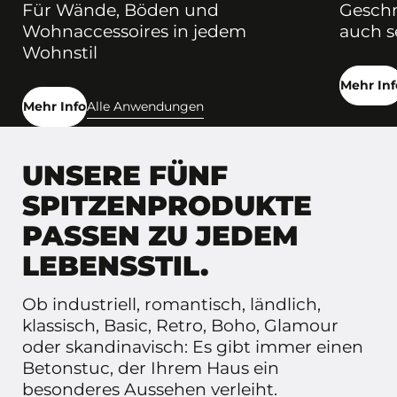
Für Wände, Böden und
Geschm
Wohnaccessoires in jedem
auch s
Wohnstil
Mehr Inf
Mehr Info
Alle Anwendungen
UNSERE FÜNF
SPITZENPRODUKTE
PASSEN ZU JEDEM
LEBENSSTIL.
Ob industriell, romantisch, ländlich,
klassisch, Basic, Retro, Boho, Glamour
oder skandinavisch: Es gibt immer einen
Betonstuc, der Ihrem Haus ein
besonderes Aussehen verleiht.