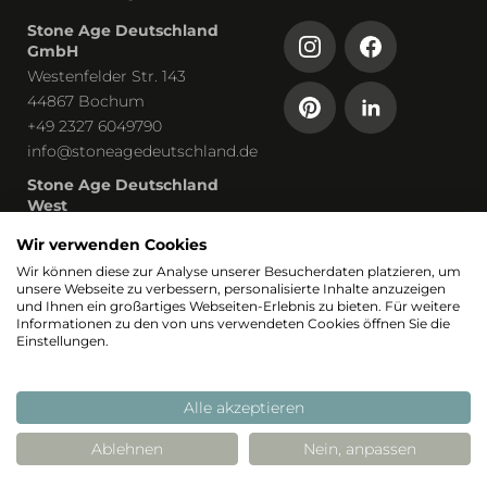
Stone Age Deutschland
GmbH
Westenfelder Str. 143
44867 Bochum
+49 2327 6049790
info@stoneagedeutschland.de
Stone Age Deutschland
West
Humboldtstraße 13
Wir verwenden Cookies
53819 Neunkirchen-Seelscheid
Wir können diese zur Analyse unserer Besucherdaten platzieren, um
unsere Webseite zu verbessern, personalisierte Inhalte anzuzeigen
Teil von
und Ihnen ein großartiges Webseiten-Erlebnis zu bieten. Für weitere
Informationen zu den von uns verwendeten Cookies öffnen Sie die
Einstellungen.
Alle akzeptieren
Ablehnen
Nein, anpassen
© 2026 Stoneage
Realisierung: Stimmt
Stimmt