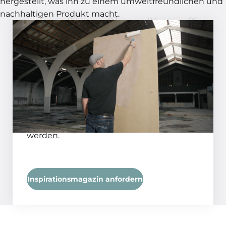
hergestellt, was ihn zu einem umweltfreundlichen und
nachhaltigen Produkt macht.
01
02
03
04
05
In 5 Schritten ein perfektes
Ergebnis!
SCHRITT 01
Bereiten Sie die Oberfläche mit einer
Quarzgrundierung vor. Bei stark
saugenden Untergründen kann die
Grundierung 1:1 mit Wasser verdünnt
werden.
Inspirationsmagazin anfordern