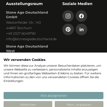
Ausstellungsraum
Soziale Medien
Stone Age Deutschland
GmbH
Westenfelder Str. 143
44867 Bochum
+49 2327 6049790
info@stoneagedeutschland.de
Stone Age Deutschland
West
Humboldtstraße 13
Wir verwenden Cookies
53819 Neunkirchen-Seelscheid
Wir können diese zur Analyse unserer Besucherdaten platzieren, um
unsere Webseite zu verbessern, personalisierte Inhalte anzuzeigen
Teil von
und Ihnen ein großartiges Webseiten-Erlebnis zu bieten. Für weitere
Informationen zu den von uns verwendeten Cookies öffnen Sie die
Einstellungen.
Alle akzeptieren
Ablehnen
Nein, anpassen
© 2026 Stoneage
Realisierung: Stimmt
Stimmt