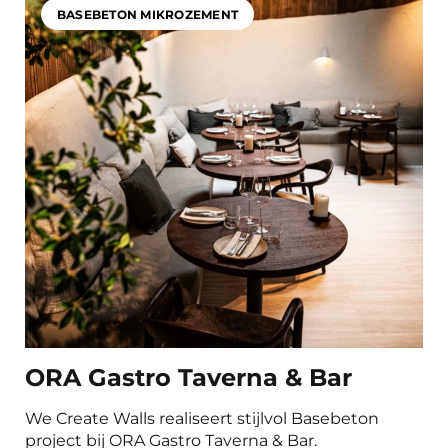
Gastronomie & Einzelhandel
BASEBETON MIKROZEMENT
Büro- und Arbeitsräume
Schlafzimmer
Fitness- und Sportbereiche
Product
Basebeton Mikrozement
Albrolino
Natureplast
Concrada Microcement 2K
Oxidestuc
Sichtbeton
Beton Ciré
Carrodrain
ORA Gastro Taverna & Bar
We Create Walls realiseert stijlvol Basebeton
project bij ORA Gastro Taverna & Bar.