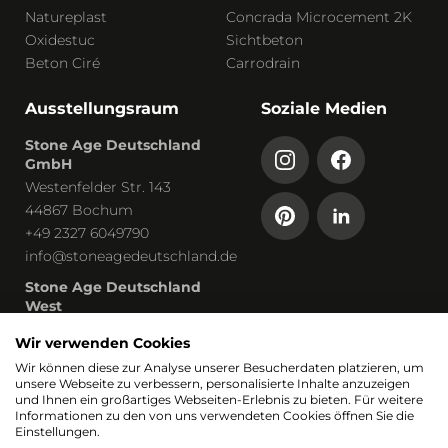
Natureplast
Concrada Microcement 2K
Oxidestuc
Sichtbeton
Beton Ciré
Carrodrain
Ausstellungsraum
Soziale Medien
Stone Age Deutschland
GmbH
Westenfelder Str. 143
44867 Bochum
+49 2327 6049790
info@stoneagedeutschland.de
Stone Age Deutschland
West
Humboldtstraße 13
Wir verwenden Cookies
53819 Neunkirchen-Seelscheid
Wir können diese zur Analyse unserer Besucherdaten platzieren, um
unsere Webseite zu verbessern, personalisierte Inhalte anzuzeigen
Teil von
und Ihnen ein großartiges Webseiten-Erlebnis zu bieten. Für weitere
Informationen zu den von uns verwendeten Cookies öffnen Sie die
Einstellungen.