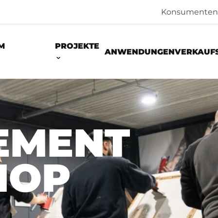
Konsumenten
M
PROJEKTE
ANWENDUNGEN
VERKAUF
EMENT
HOP