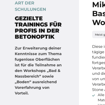
Mi
ART DER
SCHULUNGEN
Bas
GEZIELTE
Wo
TRAININGS FÜR
PROFIS IN DER
Meist 
BETONOPTIK
Diese 
Zur Erweiterung deiner
tägige
Kenntnisse zum Thema
fundie
fugenlose Oberflächen
fortge
ist für die Teilnahme an
Verarb
den Workshops „Bad &
und di
Nassbereich“ sowie
von un
„Boden“ ausreichend
Verarb
Vorerfahrung von
Stone 
Vorteil.
All
Mat