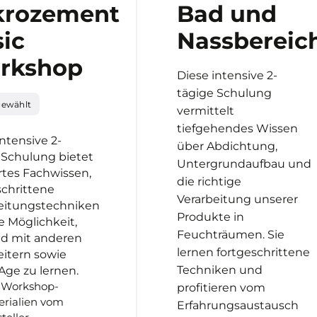
krozement
Bad und
ic
Nassbereic
rkshop
Diese intensive 2-
tägige Schulung
gewählt
vermittelt
tiefgehendes Wissen
intensive 2-
über Abdichtung,
 Schulung bietet
Untergrundaufbau und
rtes Fachwissen,
die richtige
schrittene
Verarbeitung unserer
eitungstechniken
Produkte in
e Möglichkeit,
Feuchträumen. Sie
d mit anderen
lernen fortgeschrittene
eitern sowie
Techniken und
Age zu lernen.
e Workshop-
profitieren vom
erialien vom
Erfahrungsaustausch