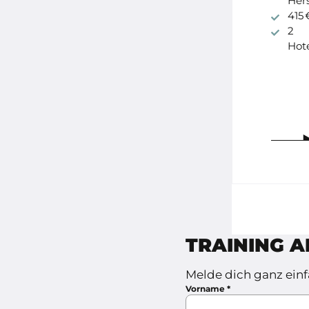
Hers
415 
2
Hot
TRAINING A
Melde dich ganz ein
Vorname
*