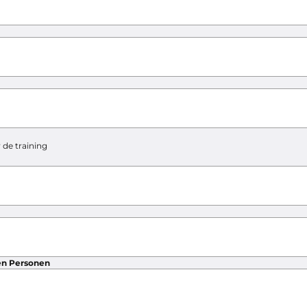
de training
en Personen