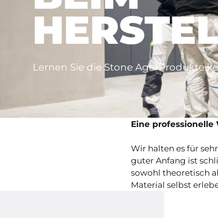
HERSTE
Lernen Sie die Stone Age-Produkte 
Eine professionell
Wir halten es für se
guter Anfang ist sch
sowohl theoretisch a
Material selbst erle