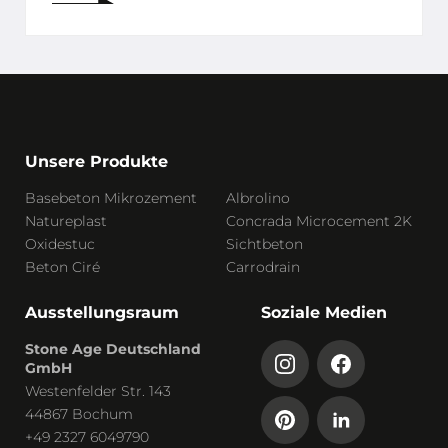
Unsere Produkte
Basebeton Mikrozement
Albrolino
Natureplast
Concrada Microcement 2K
Oxidestuc
Sichtbeton
Beton Ciré
Carrodrain
Ausstellungsraum
Soziale Medien
Stone Age Deutschland
GmbH
Westenfelder Str. 143
44867 Bochum
+49 2327 6049790