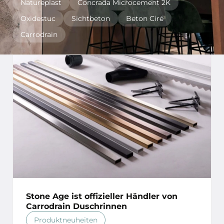
Natureplast
Concrada Microcement 2K
Oxidestuc
Sichtbeton
Beton Ciré
Carrodrain
Stone Age ist offizieller Händler von
Carrodrain Duschrinnen
Produktneuheiten