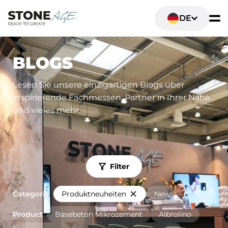
DE
BLOGS
Lesen Sie unsere einzigartigen Blogs über
inspirierende Fachmessen, Partner in Ihrer Nähe
und vieles mehr.
Filter
Categorie
Produktneuheiten
News
Product
Basebeton Mikrozement
Albrolino