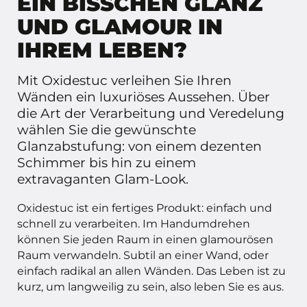
EIN BISSCHEN GLANZ
nicht notwendig ist. Verwenden Sie niemals Chlor oder
UND GLAMOUR IN
Bleichmittel, da diese die Beschichtungsschicht (und
IHREM LEBEN?
damit Ihren Stuck) beschädigen.
Mit Oxidestuc verleihen Sie Ihren
Wänden ein luxuriöses Aussehen. Über
die Art der Verarbeitung und Veredelung
wählen Sie die gewünschte
Glanzabstufung: von einem dezenten
Schimmer bis hin zu einem
extravaganten Glam-Look.
Oxidestuc ist ein fertiges Produkt: einfach und
schnell zu verarbeiten. Im Handumdrehen
können Sie jeden Raum in einen glamourösen
Raum verwandeln. Subtil an einer Wand, oder
einfach radikal an allen Wänden. Das Leben ist zu
kurz, um langweilig zu sein, also leben Sie es aus.