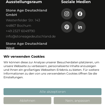
Ausstellungsraum
Soziale Medien
Stone Age Deutschland
GmbH
Westenfelder Str. 143
44867 Bochum
+49 2327 6049790
info@stoneagedeutschland.de
Stone Age Deutschland
West
Humboldtstraße 13
Wir verwenden Cookies
53819 Neunkirchen-Seelscheid
Wir können diese zur Analyse unserer Besucherdaten platzieren, um
unsere Webseite zu verbessern, personalisierte Inhalte anzuzeigen
Teil von
und Ihnen ein großartiges Webseiten-Erlebnis zu bieten. Für weitere
Informationen zu den von uns verwendeten Cookies öffnen Sie die
Einstellungen.
Alle akzeptieren
Ablehnen
Nein, anpassen
© 2026 Stoneage
Realisierung: Stimmt
Stimmt