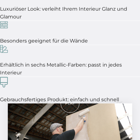
Luxuriöser Look: verleiht Ihrem Interieur Glanz und
Glamour
Besonders geeignet für die Wände
Erhältlich in sechs Metallic-Farben: passt in jedes
Interieur
Gebrauchsfertiges Produkt: einfach und schnell
01
02
03
04
05
PLAY
In 5 Schritten ein perfektes
Ergebnis!
SCHRITT 01