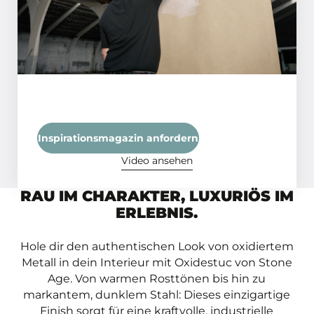
Rollen Sie eine Schicht MCG oder
Ecohecht auf die Fläche. Die
Trocknungszeit beträgt ca. 2-3 Stunden.
Inspirationsmagazin anfordern
Video ansehen
RAU IM CHARAKTER, LUXURIÖS IM
ERLEBNIS.
Hole dir den authentischen Look von oxidiertem
Metall in dein Interieur mit Oxidestuc von Stone
Age. Von warmen Rosttönen bis hin zu
markantem, dunklem Stahl: Dieses einzigartige
Finish sorgt für eine kraftvolle, industrielle