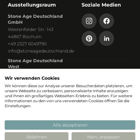
Ausstellungsraum
Soziale Medien
Stone Age Deutschland
GmbH
Westenfelder Str. 143
44867 Bochum
+49 2327 6049790
info@stoneagedeutschland.de
Stone Age Deutschland
West
Humboldtstraße 13
Wir verwenden Cookies
53819 Neunkirchen-Seelscheid
Wir können diese zur Analyse unserer Besucherdaten platzieren, um
unsere Webseite zu verbessern, personalisierte Inhalte anzuzeigen
Teil von
und Ihnen ein großartiges Webseiten-Erlebnis zu bieten. Für weitere
Informationen zu den von uns verwendeten Cookies öffnen Sie die
Einstellungen.
Alle akzeptieren
Ablehnen
Nein, anpassen
© 2026 Stoneage
Realisierung: Stimmt
Stimmt