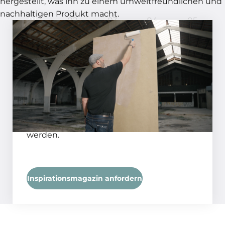
hergestellt, was ihn zu einem umweltfreundlichen und
nachhaltigen Produkt macht.
01
02
03
04
05
In 5 Schritten ein perfektes
Ergebnis!
SCHRITT 01
Bereiten Sie die Oberfläche mit einer
Quarzgrundierung vor. Bei stark
saugenden Untergründen kann die
Grundierung 1:1 mit Wasser verdünnt
werden.
Inspirationsmagazin anfordern