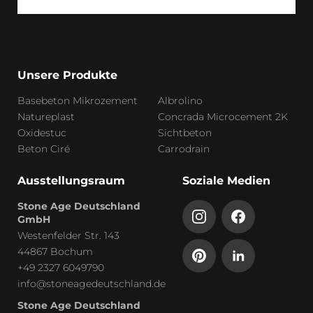
Unsere Produkte
Basebeton Mikrozement
Albrolino
Natureplast
Concrada Microcement 2K
Oxidestuc
Sichtbeton
Beton Ciré
Carrodrain
Ausstellungsraum
Soziale Medien
Stone Age Deutschland
GmbH
Westenfelder Str. 143
44867 Bochum
+49 2327 6049790
info@stoneagedeutschland.de
Stone Age Deutschland