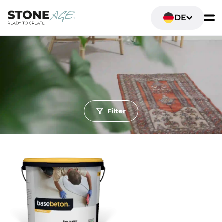
DE
Filter
Ruimte
Wohn- und Lebensräume
Sanitär- und Badezimmer
Gastronomie & Einzelhandel
Büro- und Arbeitsräume
Schlafzimmer
Fitness- und Sportbereiche
Ondergrond
Wande
Boden