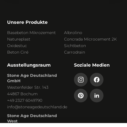
Unsere Produkte
Basebeton Mikrozement
Albrolino
Natureplast
Concrada Microcement 2K
Oxidestuc
Sichtbeton
Beton Ciré
Carrodrain
Ausstellungsraum
Soziale Medien
Stone Age Deutschland
GmbH
Westenfelder Str. 143
44867 Bochum
+49 2327 6049790
info@stoneagedeutschland.de
Stone Age Deutschland
West