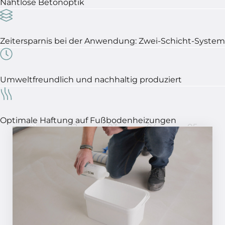
Nahtlose Betonoptik
Zeitersparnis bei der Anwendung: Zwei-Schicht-System
Umweltfreundlich und nachhaltig produziert
Optimale Haftung auf Fußbodenheizungen
01
02
03
04
05
In 5 Schritten ein perfektes
Ergebnis!
SCHRITT 01
Tragen Sie die MCG-Grundierung
gleichmäßig mit einer Fleece- oder
Schaumstoffrolle auf. Die Trocknungszeit