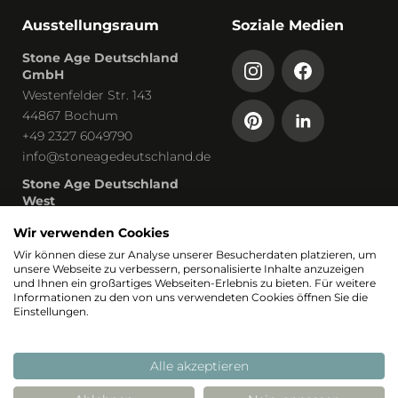
Ausstellungsraum
Soziale Medien
Stone Age Deutschland
GmbH
Westenfelder Str. 143
44867 Bochum
+49 2327 6049790
info@stoneagedeutschland.de
Stone Age Deutschland
West
Humboldtstraße 13
Wir verwenden Cookies
53819 Neunkirchen-Seelscheid
Wir können diese zur Analyse unserer Besucherdaten platzieren, um
unsere Webseite zu verbessern, personalisierte Inhalte anzuzeigen
Teil von
und Ihnen ein großartiges Webseiten-Erlebnis zu bieten. Für weitere
Informationen zu den von uns verwendeten Cookies öffnen Sie die
Einstellungen.
Alle akzeptieren