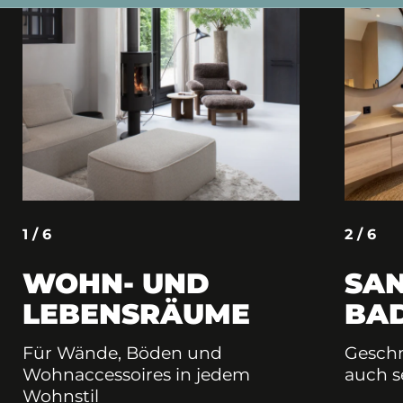
1 / 6
2 / 6
WOHN- UND
SAN
LEBENSRÄUME
BA
Für Wände, Böden und
Geschm
Wohnaccessoires in jedem
auch s
Wohnstil