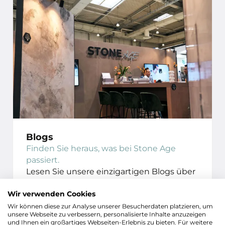
Blogs
Finden Sie heraus, was bei Stone Age
passiert.
Lesen Sie unsere einzigartigen Blogs über
inspirierende Fachmessen, Partner in Ihrer
Nähe und vieles mehr.
Wir verwenden Cookies
Wir können diese zur Analyse unserer Besucherdaten platzieren, um
unsere Webseite zu verbessern, personalisierte Inhalte anzuzeigen
KONTAKTIEREN SIE
und Ihnen ein großartiges Webseiten-Erlebnis zu bieten. Für weitere