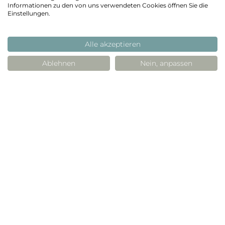
Informationen zu den von uns verwendeten Cookies öffnen Sie die
UNS
Einstellungen.
Alle akzeptieren
Ablehnen
Nein, anpassen
Kontaktangaben
Vorname
*
Nachname
*
Suchen
PRODUKTE
Personenbezogene Daten
WORKSHOP BEIM HERSTELLER
E-Mail-Adresse
*
PROJEKTE
ANWENDUNGEN
VERKAUFSPUNKTE
Telefon
*
KONTAKT