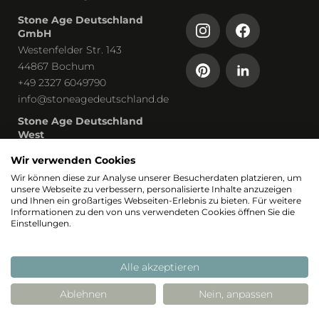
Stone Age Deutschland
GmbH
Westenfelder Str. 143
44867 Bochum
+49 2327 6049790
info@stoneagedeutschland.de
Stone Age Deutschland
West
Humboldtstraße 13
Wir verwenden Cookies
53819 Neunkirchen-Seelscheid
Wir können diese zur Analyse unserer Besucherdaten platzieren, um
unsere Webseite zu verbessern, personalisierte Inhalte anzuzeigen
Teil von
und Ihnen ein großartiges Webseiten-Erlebnis zu bieten. Für weitere
Informationen zu den von uns verwendeten Cookies öffnen Sie die
Einstellungen.
Alle akzeptieren
Ablehnen
Nein, anpassen
© 2026 Stoneage
Realisierung: Stimmt
Stimmt