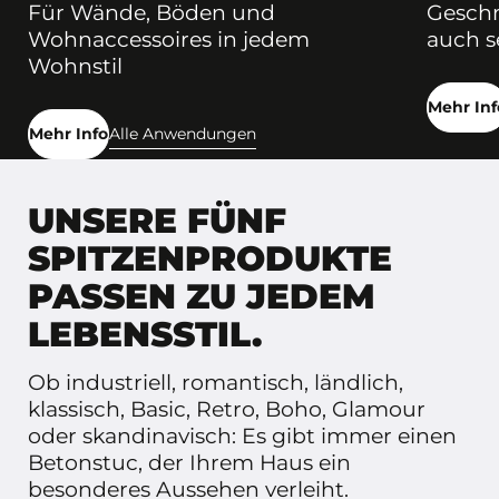
Für Wände, Böden und
Geschm
Wohnaccessoires in jedem
auch s
Wohnstil
Mehr Inf
Mehr Info
Alle Anwendungen
UNSERE FÜNF
SPITZENPRODUKTE
PASSEN ZU JEDEM
LEBENSSTIL.
Ob industriell, romantisch, ländlich,
klassisch, Basic, Retro, Boho, Glamour
oder skandinavisch: Es gibt immer einen
Betonstuc, der Ihrem Haus ein
besonderes Aussehen verleiht.