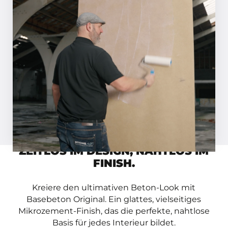
SCHRITT 01
Grundieren Sie die Oberfläche mit
Basebeton Primer. Haben Sie einen
saugfähigen Untergrund? Dann
verdünnen Sie die Grundierung 1:1 mit
Wasser.
Inspirationsmagazin anfordern
Video ansehen
ZEITLOS IM DESIGN, NAHTLOS IM
FINISH.
Kreiere den ultimativen Beton-Look mit
Basebeton Original. Ein glattes, vielseitiges
Mikrozement-Finish, das die perfekte, nahtlose
Basis für jedes Interieur bildet.