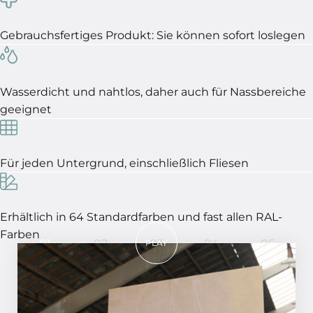
Gebrauchsfertiges Produkt: Sie können sofort loslegen
Wasserdicht und nahtlos, daher auch für Nassbereiche
geeignet
Für jeden Untergrund, einschließlich Fliesen
Erhältlich in 64 Standardfarben und fast allen RAL-
Farben
01
02
03
04
05
PLAY
In 5 Schritten ein perfektes
Ergebnis!