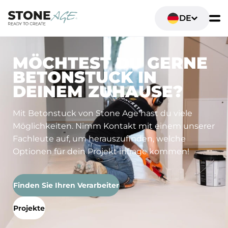
DE
MÖCHTEST DU GERNE
BETONSTUCK IN
DEINEM ZUHAUSE?
Mit Betonstuck von Stone Age hast du viele
Möglichkeiten. Nimm Kontakt mit einem unserer
Fachleute auf, um herauszufinden, welche
Optionen für dein Projekt infrage kommen!
Finden Sie Ihren Verarbeiter
Projekte