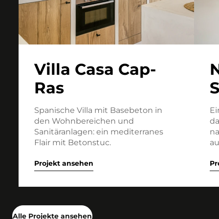
Villa Casa Cap-
N
Ras
Spanische Villa mit Basebeton in
Ei
den Wohnbereichen und
da
Sanitäranlagen: ein mediterranes
na
Flair mit Betonstuc.
au
Projekt ansehen
Pr
Alle Projekte ansehen