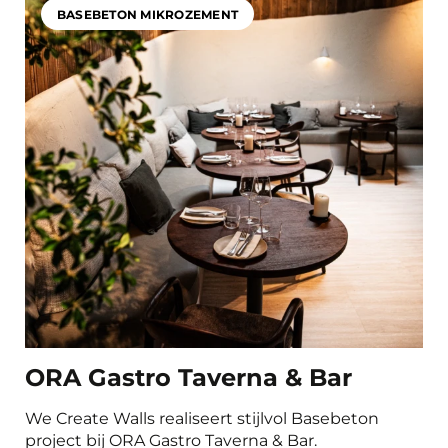
Gastronomie & Einzelhandel
BASEBETON MIKROZEMENT
Büro- und Arbeitsräume
Schlafzimmer
Fitness- und Sportbereiche
Product
Basebeton Mikrozement
Albrolino
Natureplast
Concrada Microcement 2K
Oxidestuc
Sichtbeton
Beton Ciré
Carrodrain
ORA Gastro Taverna & Bar
We Create Walls realiseert stijlvol Basebeton
project bij ORA Gastro Taverna & Bar.