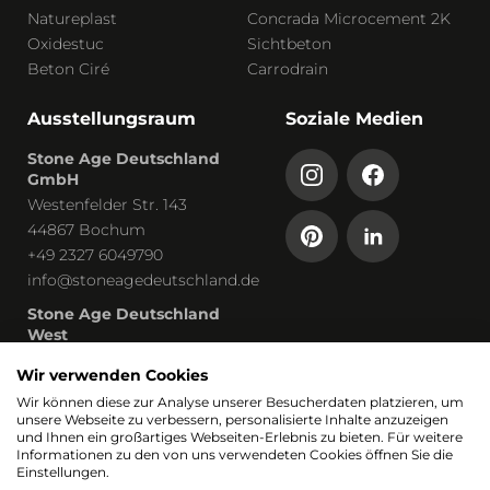
Natureplast
Concrada Microcement 2K
Oxidestuc
Sichtbeton
Beton Ciré
Carrodrain
Ausstellungsraum
Soziale Medien
Stone Age Deutschland
GmbH
Westenfelder Str. 143
44867 Bochum
+49 2327 6049790
info@stoneagedeutschland.de
Stone Age Deutschland
West
Humboldtstraße 13
Wir verwenden Cookies
53819 Neunkirchen-Seelscheid
Wir können diese zur Analyse unserer Besucherdaten platzieren, um
unsere Webseite zu verbessern, personalisierte Inhalte anzuzeigen
Teil von
und Ihnen ein großartiges Webseiten-Erlebnis zu bieten. Für weitere
Informationen zu den von uns verwendeten Cookies öffnen Sie die
Einstellungen.