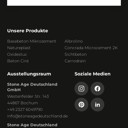
Unsere Produkte
Basebeton Mikrozement
Albrolino
Natureplast
Concrada Microcement 2K
Oxidestuc
Sichtbeton
Beton Ciré
Carrodrain
Ausstellungsraum
Soziale Medien
Stone Age Deutschland
GmbH
Westenfelder Str. 143
44867 Bochum
+49 2327 6049790
info@stoneagedeutschland.de
Stone Age Deutschland