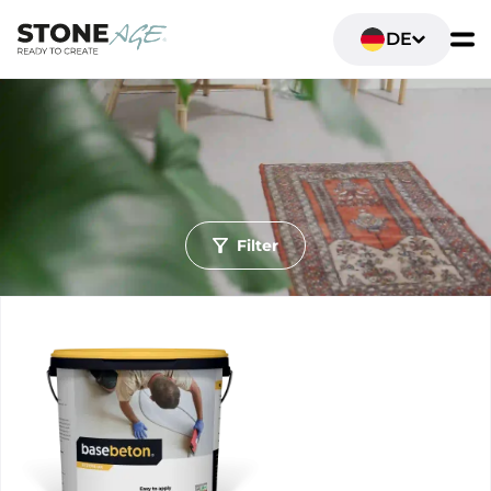
DE
Filter
Ruimte
Wohn- und Lebensräume
Sanitär- und Badezimmer
Gastronomie & Einzelhandel
Büro- und Arbeitsräume
Schlafzimmer
Fitness- und Sportbereiche
Ondergrond
Wande
Boden