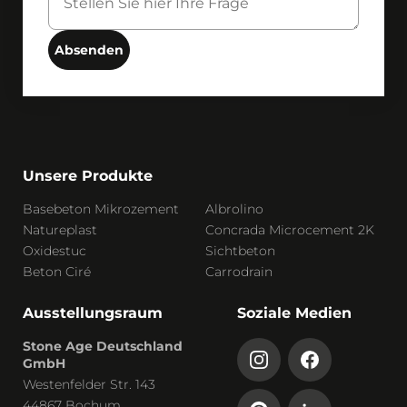
Absenden
Unsere Produkte
Basebeton Mikrozement
Albrolino
Natureplast
Concrada Microcement 2K
Oxidestuc
Sichtbeton
Beton Ciré
Carrodrain
Ausstellungsraum
Soziale Medien
Stone Age Deutschland
GmbH
Westenfelder Str. 143
44867 Bochum