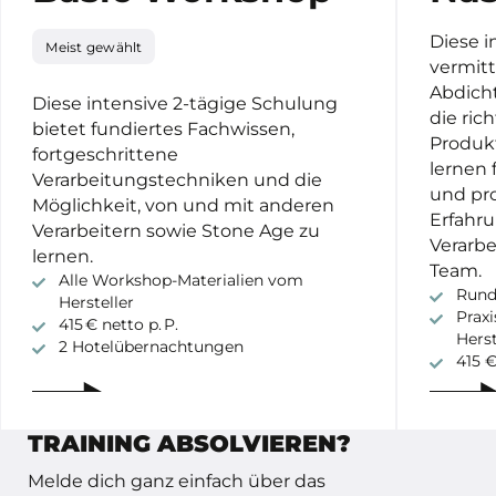
Diese i
Meist gewählt
vermitt
Abdich
Diese intensive 2-tägige Schulung
die ric
bietet fundiertes Fachwissen,
Produk
fortgeschrittene
lernen 
Verarbeitungstechniken und die
und pro
Möglichkeit, von und mit anderen
Erfahr
Verarbeitern sowie Stone Age zu
Verarb
lernen.
Team.
Alle Workshop-Materialien vom
Rund
Hersteller
Praxi
415 € netto p. P.
Herst
2 Hotelübernachtungen
415 €
TRAINING ABSOLVIEREN?
Melde dich ganz einfach über das