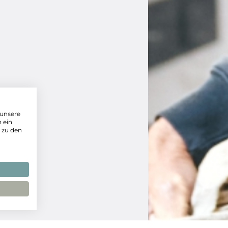
 unsere
 ein
 zu den