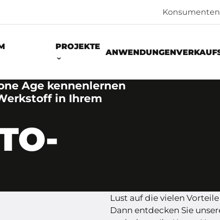
Konsumenten
M
PROJEKTE
ANWENDUNGEN
VERKAUF
tone Age kennenlernen
erkstoff in Ihrem
TO-
Lust auf die vielen Vorte
Dann entdecken Sie unser