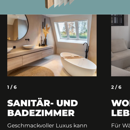
1 / 6
2 / 6
SANITÄR- UND
WO
BADEZIMMER
LE
Geschmackvoller Luxus kann
Für W