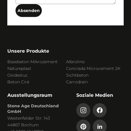
Absenden
Unsere Produkte
Basebeton Mikrozement
Albrolino
Natureplast
Concrada Microcement 2K
Oxidestuc
Sichtbeton
Beton Ciré
Carrodrain
Ausstellungsraum
Soziale Medien
Stone Age Deutschland
GmbH
Westenfelder Str. 143
44867 Bochum