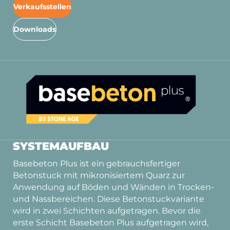
Verkaufsstellen
Downloads
SYSTEMAUFBAU
Basebeton Plus ist ein gebrauchsfertiger
Betonstuck mit mikronisiertem Quarz zur
Anwendung auf Böden und Wänden in Trocken-
und Nassbereichen. Diese Betonstuckvariante
wird in zwei Schichten aufgetragen. Bevor die
erste Schicht Basebeton Plus aufgetragen wird,