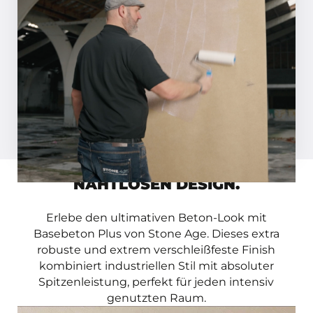
Basebeton Primer. Haben Sie eine
saugfähige Oberfläche? Dann verdünnen
Sie den Primer 1:1 mit Wasser.
Inspirationsmagazin anfordern
MAXIMALE KRAFT IN EINEM
NAHTLOSEN DESIGN.
Erlebe den ultimativen Beton-Look mit
Basebeton Plus von Stone Age. Dieses extra
robuste und extrem verschleißfeste Finish
kombiniert industriellen Stil mit absoluter
Spitzenleistung, perfekt für jeden intensiv
genutzten Raum.