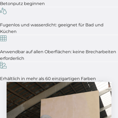
Betonputz beginnen
Fugenlos und wasserdicht: geeignet für Bad und
Küchen
Anwendbar auf allen Oberflächen: keine Brecharbeiten
erforderlich
Erhältlich in mehr als 60 einzigartigen Farben
01
02
03
04
05
In 5 Schritten ein perfektes
Ergebnis!
SCHRITT 01
Grundieren Sie die Oberfläche mit