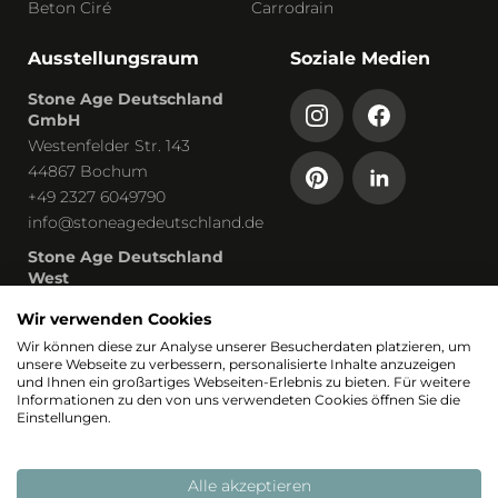
Beton Ciré
Carrodrain
Ausstellungsraum
Soziale Medien
Stone Age Deutschland
GmbH
Westenfelder Str. 143
44867 Bochum
+49 2327 6049790
info@stoneagedeutschland.de
Stone Age Deutschland
West
Humboldtstraße 13
Wir verwenden Cookies
53819 Neunkirchen-Seelscheid
Wir können diese zur Analyse unserer Besucherdaten platzieren, um
unsere Webseite zu verbessern, personalisierte Inhalte anzuzeigen
Teil von
und Ihnen ein großartiges Webseiten-Erlebnis zu bieten. Für weitere
Informationen zu den von uns verwendeten Cookies öffnen Sie die
Einstellungen.
Alle akzeptieren