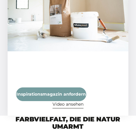
SCHRITT 01
Stellen Sie sicher, dass die Oberfläche
eben, fest, sauber und trocken ist, mit
einer maximalen Restfeuchte von 4%, um
eine optimale Haftung und ein
makelloses Finish zu gewährleisten.
Inspirationsmagazin anfordern
Video ansehen
FARBVIELFALT, DIE DIE NATUR
UMARMT