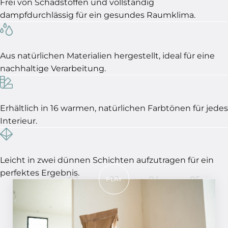
Frei von Schadstoffen und vollständig
dampfdurchlässig für ein gesundes Raumklima.
Aus natürlichen Materialien hergestellt, ideal für eine
nachhaltige Verarbeitung.
Erhältlich in 16 warmen, natürlichen Farbtönen für jedes
Interieur.
Leicht in zwei dünnen Schichten aufzutragen für ein
perfektes Ergebnis.
01
02
03
04
05
PLAY
In 5 Schritten ein perfektes
Ergebnis!