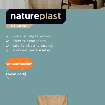
Zweischichtiges System
Leicht zu verarbeiten
Natürlich & atmungsaktiv
Hochwertiges Aussehen
Verkaufsstellen
Downloads