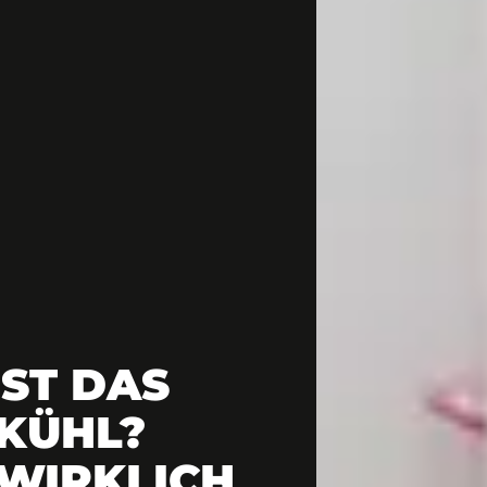
IST DAS
 KÜHL?
S WIRKLICH