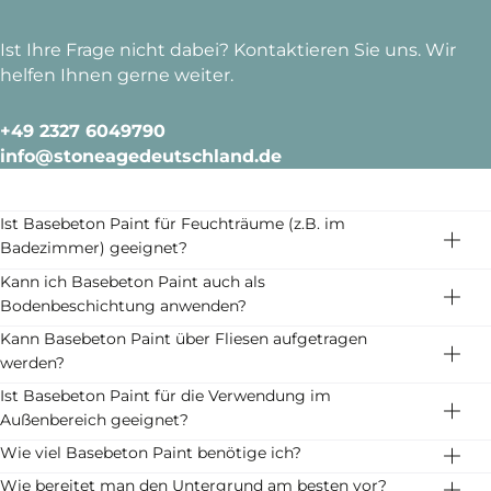
Ist Ihre Frage nicht dabei? Kontaktieren Sie uns. Wir
helfen Ihnen gerne weiter.
+49 2327 6049790
info@stoneagedeutschland.de
Ist Basebeton Paint für Feuchträume (z.B. im
Badezimmer) geeignet?
Basebeton Paint kann auch in Feuchträumen
Kann ich Basebeton Paint auch als
angewendet werden. Für einen optimalen Schutz in
Bodenbeschichtung anwenden?
Feuchträumen muss Basebeton Paint mit dem
Basebeton Paint ist nicht als Bodenbeschichtung
Kann Basebeton Paint über Fliesen aufgetragen
Basebeton Paint - Coating/Versiegelung geschützt
geeignet. Für die Oberflächengestaltung Ihrer Böden
werden?
werden. Basebeton Paint ist nicht für die Anwendung
empfehlen wir Ihnen eines unserer anderen Produkte
Ja, das ist möglich. Geflieste Wände sollten allerdings
Ist Basebeton Paint für die Verwendung im
im direkten Nassbereich geeignet.
wie z.B. Basebeton Solid, Basebeton Xtreme oder
vor dem Auftragen von Basebeton Paint mit der Hilfe
Außenbereich geeignet?
Basebeton Grit.
eines Diamantschleifers glatt geschliffen und
Nein, Basebeton Paint ist nur für den Innenbereich
Wie viel Basebeton Paint benötige ich?
vorgespachtelt werden. Weitere Informationen hierzu
geeignet und nicht für die Anwendung im
Mit 1 kg Basebeton Paint können Sie ca. 4 m²
Wie bereitet man den Untergrund am besten vor?