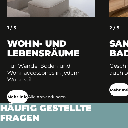
1 / 5
2 / 5
WOHN- UND
SAN
LEBENSRÄUME
BA
Für Wände, Böden und
Geschm
Wohnaccessoires in jedem
auch s
Wohnstil
Mehr Inf
Mehr Info
Alle Anwendungen
HÄUFIG GESTELLTE
FRAGEN