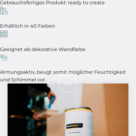
Gebrauchsfertiges Produkt: ready to create
Erhältlich in 40 Farben
Geeignet als dekorative Wandfarbe
Atmungsaktiv, beugt somit möglicher Feuchtigkeit
und Schimmel vor
01
02
03
04
PLAY
In 4 Schritten ein perfektes
Ergebnis!
SCHRITT 01
Grundieren Sie den Untergrund mit dem
Basebeton Paint - Primer. Haben Sie einen