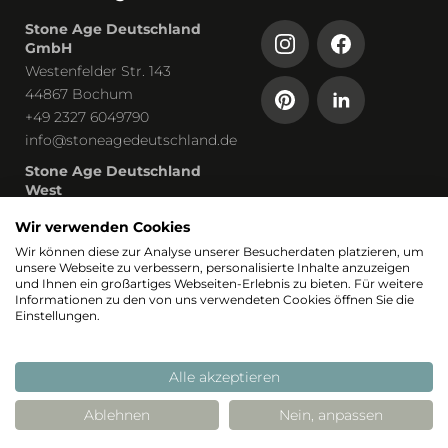
Stone Age Deutschland
GmbH
Westenfelder Str. 143
44867 Bochum
+49 2327 6049790
info@stoneagedeutschland.de
Stone Age Deutschland
West
Humboldtstraße 13
Wir verwenden Cookies
53819 Neunkirchen-Seelscheid
Wir können diese zur Analyse unserer Besucherdaten platzieren, um
unsere Webseite zu verbessern, personalisierte Inhalte anzuzeigen
Teil von
und Ihnen ein großartiges Webseiten-Erlebnis zu bieten. Für weitere
Informationen zu den von uns verwendeten Cookies öffnen Sie die
Einstellungen.
Alle akzeptieren
Ablehnen
Nein, anpassen
© 2026 Stoneage
Realisierung: Stimmt
Stimmt