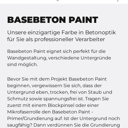
finden Sie in der Gebrauchsanweisung vom Basebeton
Außenbereich vorgesehen.
(zweischichtig) auftragen. Grundvoraussetzung dafür ist
Bereiten Sie den Untergrund so vor, dass er eben,
Paint.
immer eine glatte Wand. Bei unebenen Wänden kann
sauber und staubfrei ist. Die spezifische
BASEBETON PAINT
der Verbrauch höher sein.
Vorbereitungsmethode kann je nach Untergrund
variieren. Nutzen Sie die Gebrauchsanweisung oder
Unsere einzigartige Farbe in Betonoptik
konsultieren uns für nähere Informationen. Grundieren
für Sie als professioneller Verarbeiter
Sie die Oberfläche mit dem Basebeton Paint
Primer/Grundierung. Wenn der Untergrund saugfähig
Basebeton Paint eignet sich perfekt für die
ist, tragen Sie zwei Schichten Basebeton Paint
Wandgestaltung, verschiedene Untergründe
Primer/Grundierung auf oder verdünnen Sie den
sind möglich.
Primer/Grundierung mit 20 % Wasser.
Bevor Sie mit dem Projekt Basebeton Paint
beginnen, vergewissern Sie sich, dass der
Untergrund eben, trocken, frei von Staub und
Schmutz sowie spannungsfrei ist. Tragen Sie
zuerst mit einem Blockpinsel oder einer
Mikrofaserrolle den Basebeton Paint -
Primer/Grundierung auf. Ist der Untergrund noch
saugfähig? Dann verdünnen Sie die Grundierung