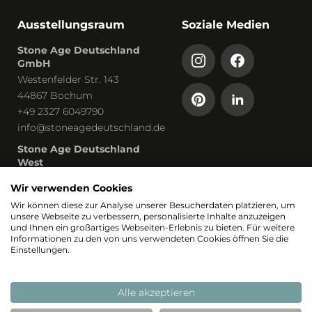
Ausstellungsraum
Soziale Medien
Stone Age Deutschland
GmbH
Westenfelder Str. 143
44867 Bochum
+49 2327 6049790
info@stoneagedeutschland.de
Stone Age Deutschland
West
Humboldtstraße 13
Wir verwenden Cookies
53819 Neunkirchen-Seelscheid
Wir können diese zur Analyse unserer Besucherdaten platzieren, um
unsere Webseite zu verbessern, personalisierte Inhalte anzuzeigen
Teil von
und Ihnen ein großartiges Webseiten-Erlebnis zu bieten. Für weitere
Informationen zu den von uns verwendeten Cookies öffnen Sie die
Einstellungen.
Alle akzeptieren