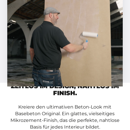
SCHRITT 01
Grundieren Sie die Oberfläche mit
Basebeton Primer. Haben Sie einen
saugfähigen Untergrund? Dann
verdünnen Sie die Grundierung 1:1 mit
Wasser.
Inspirationsmagazin anfordern
Video ansehen
ZEITLOS IM DESIGN, NAHTLOS IM
FINISH.
Kreiere den ultimativen Beton-Look mit
Basebeton Original. Ein glattes, vielseitiges
Mikrozement-Finish, das die perfekte, nahtlose
Basis für jedes Interieur bildet.