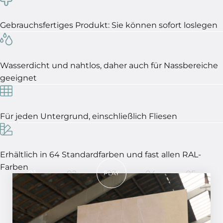
Gebrauchsfertiges Produkt: Sie können sofort loslegen
Wasserdicht und nahtlos, daher auch für Nassbereiche
geeignet
Für jeden Untergrund, einschließlich Fliesen
Erhältlich in 64 Standardfarben und fast allen RAL-
Farben
01
02
03
04
05
PLAY
In 5 Schritten ein perfektes
Ergebnis!