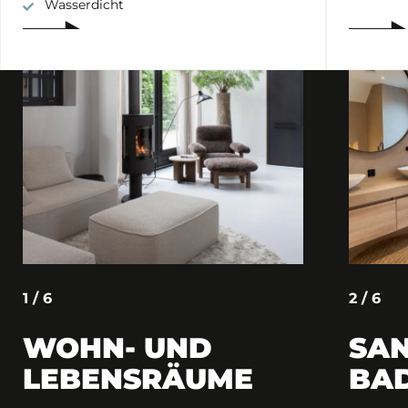
Wasserdicht
1 / 6
2 / 6
WOHN- UND
SAN
LEBENSRÄUME
BA