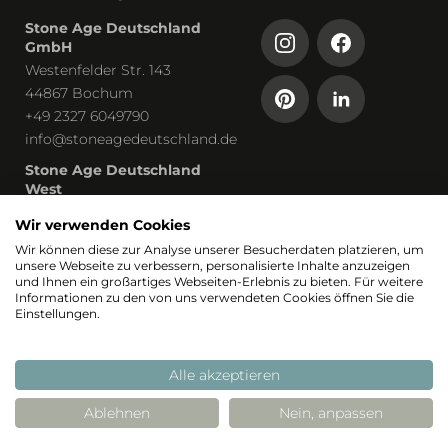
Stone Age Deutschland
GmbH
Westenfelder Str. 143
44867 Bochum
+49 2327 6049790
info@stoneagedeutschland.de
Stone Age Deutschland
West
Humboldtstraße 13
Wir verwenden Cookies
53819 Neunkirchen-Seelscheid
Wir können diese zur Analyse unserer Besucherdaten platzieren, um
unsere Webseite zu verbessern, personalisierte Inhalte anzuzeigen
Teil von
und Ihnen ein großartiges Webseiten-Erlebnis zu bieten. Für weitere
Informationen zu den von uns verwendeten Cookies öffnen Sie die
Einstellungen.
Alle akzeptieren
Ablehnen
Nein, anpassen
© 2026 Stoneage
Realisierung: Stimmt
Stimmt