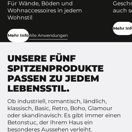
Für Wände, Böden und
Geschm
Wohnaccessoires in jedem
auch s
Wohnstil
Mehr Inf
Mehr Info
Alle Anwendungen
UNSERE FÜNF
SPITZENPRODUKTE
PASSEN ZU JEDEM
LEBENSSTIL.
Ob industriell, romantisch, ländlich,
klassisch, Basic, Retro, Boho, Glamour
oder skandinavisch: Es gibt immer einen
Betonstuc, der Ihrem Haus ein
besonderes Aussehen verleiht.