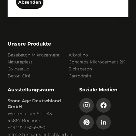
Absenden
Unsere Produkte
Basebeton Mikrozement
Albrolino
Natureplast
Concrada Microcement 2K
Oxidestuc
Sichtbeton
Beton Ciré
Carrodrain
Ausstellungsraum
Soziale Medien
Stone Age Deutschland
GmbH
Westenfelder Str. 143
44867 Bochum
+49 2327 6049790
info@stoneagedeutschland.de