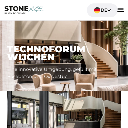
DE
BÜRO- UND ARBEITSRÄUME
TECHNOFORUM
WIJCHEN
Eine innovative Umgebung, gefüllt mit
Basebeton und Oxidestuc.