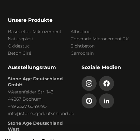
Unsere Produkte
Basebeton Mikrozement
Albrolino
Natureplast
Concrada Microcement 2K
Oxidestuc
Sichtbeton
Beton Ciré
Carrodrain
Ausstellungsraum
Soziale Medien
Stone Age Deutschland
GmbH
Westenfelder Str. 143
44867 Bochum
+49 2327 6049790
info@stoneagedeutschland.de
Stone Age Deutschland
West
Humboldtstraße 13