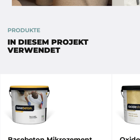
PRODUKTE
IN DIESEM PROJEKT
VERWENDET
Basebeton Mikrozement
Oxide