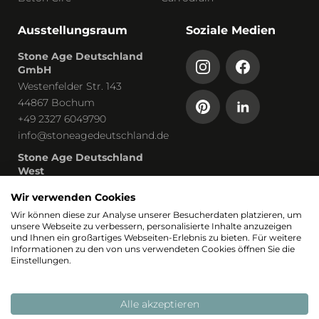
Ausstellungsraum
Soziale Medien
Stone Age Deutschland
GmbH
Westenfelder Str. 143
44867 Bochum
+49 2327 6049790
info@stoneagedeutschland.de
Stone Age Deutschland
West
Humboldtstraße 13
Wir verwenden Cookies
53819 Neunkirchen-Seelscheid
Wir können diese zur Analyse unserer Besucherdaten platzieren, um
unsere Webseite zu verbessern, personalisierte Inhalte anzuzeigen
Teil von
und Ihnen ein großartiges Webseiten-Erlebnis zu bieten. Für weitere
Informationen zu den von uns verwendeten Cookies öffnen Sie die
Einstellungen.
Alle akzeptieren