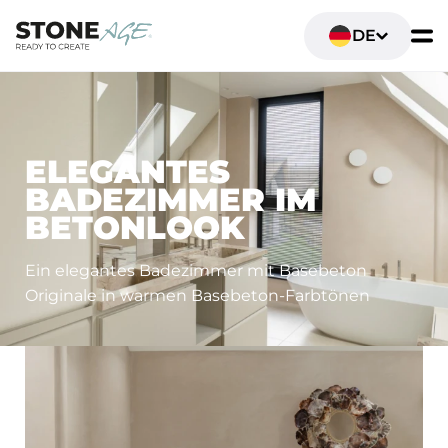
DE
SANITÄR- UND BADEZIMMER
ELEGANTES
BADEZIMMER IM
BETONLOOK
Ein elegantes Badezimmer mit Basebeton
Originale in warmen Basebeton-Farbtönen