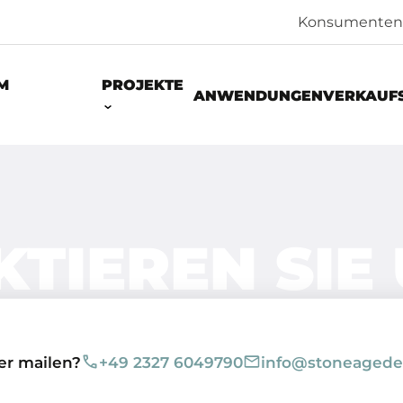
Konsumenten
M
PROJEKTE
ANWENDUNGEN
VERKAUF
TIEREN SIE
er mailen?
+49 2327 6049790
info@stoneagede