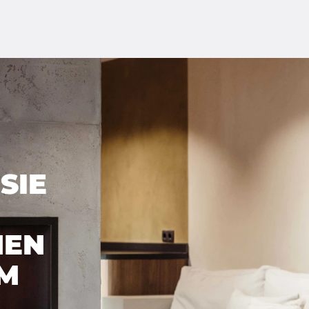
SIE
HEN
M