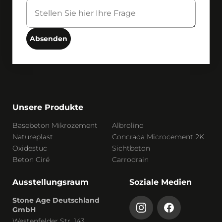
Absenden
Unsere Produkte
Basebeton Mikrozement
Albrolino
Natureplast
Concrada Microcement 2K
Oxidestuc
Sichtbeton
Beton Ciré
Carrodrain
Ausstellungsraum
Soziale Medien
Stone Age Deutschland
GmbH
Westenfelder Str. 143