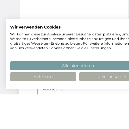
Wir verwenden Cookies
KONTAKTIEREN S
Wir können diese zur Analyse unserer Besucherdaten platzieren, um
Webseite zu verbessern, personalisierte Inhalte anzuzeigen und Ihnen
großartiges Webseiten-Erlebnis zu bieten. Für weitere Informationen
von uns verwendeten Cookies öffnen Sie die Einstellungen.
Alle akzeptieren
Kontaktangaben
Ablehnen
Nein, anpassen
Vorname
*
Nachname
*
Personenbezogene Daten
E-Mail-Adresse
*