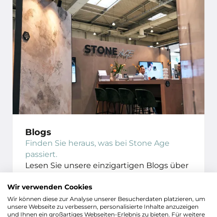
Blogs
Finden Sie heraus, was bei Stone Age
passiert.
Lesen Sie unsere einzigartigen Blogs über
inspirierende Fachmessen, Partner in Ihrer
Nähe und vieles mehr.
Wir verwenden Cookies
Wir können diese zur Analyse unserer Besucherdaten platzieren, um
unsere Webseite zu verbessern, personalisierte Inhalte anzuzeigen
KONTAKTIEREN SIE
und Ihnen ein großartiges Webseiten-Erlebnis zu bieten. Für weitere