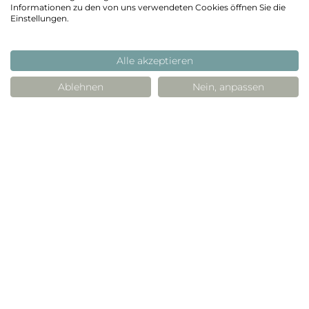
Informationen zu den von uns verwendeten Cookies öffnen Sie die
UNS
Einstellungen.
Alle akzeptieren
Ablehnen
Nein, anpassen
Kontaktangaben
Vorname
*
Nachname
*
Suchen
PRODUKTE
Personenbezogene Daten
WORKSHOP BEIM HERSTELLER
E-Mail-Adresse
*
PROJEKTE
ANWENDUNGEN
VERKAUFSPUNKTE
Telefon
*
KONTAKT